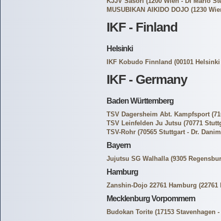
KJJV Sasori
(1200 Wien - DI Mario St
MUSUBIKAN AIKIDO DOJO
(1230 Wien
IKF - Finland
Helsinki
IKF Kobudo Finnland
(00101 Helsinki
IKF - Germany
Baden Württemberg
TSV Dagersheim Abt. Kampfsport
(71
TSV Leinfelden Ju Jutsu
(70771 Stutt
TSV-Rohr
(70565 Stuttgart - Dr. Danim
Bayern
Jujutsu SG Walhalla
(9305 Regensburg
Hamburg
Zanshin-Dojo 22761 Hamburg
(22761 
Mecklenburg Vorpommern
Budokan Torite
(17153 Stavenhagen -