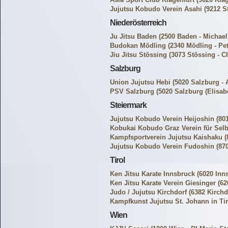
Jujutsu Kobudo Verein Asahi
(9212 St
Niederösterreich
Ju Jitsu Baden
(2500 Baden - Michael
Budokan Mödling
(2340 Mödling - Pe
Jiu Jitsu Stössing
(3073 Stössing - Ch
Salzburg
Union Jujutsu Hebi
(5020 Salzburg - 
PSV Salzburg
(5020 Salzburg (Elisab
Steiermark
Jujutsu Kobudo Verein Heijoshin
(801
Kobukai Kobudo Graz Verein für Selb
Kampfsportverein Jujutsu Kaishaku
(
Jujutsu Kobudo Verein Fudoshin
(870
Tirol
Ken Jitsu Karate Innsbruck
(6020 Inns
Ken Jitsu Karate Verein Giesinger
(62
Judo / Jujutsu Kirchdorf
(6382 Kirchd
Kampfkunst Jujutsu St. Johann in Tir
Wien