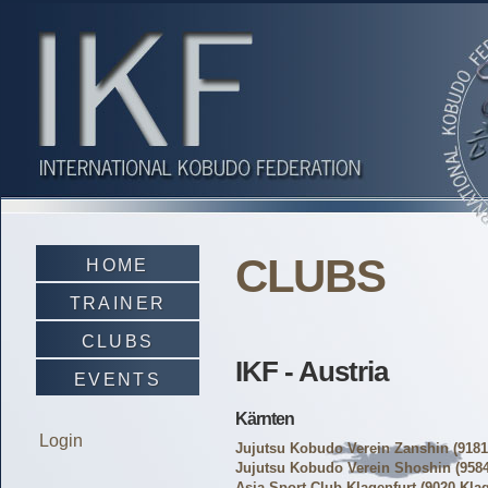
CLUBS
HOME
TRAINER
CLUBS
IKF - Austria
EVENTS
Kärnten
Login
Jujutsu Kobudo Verein Zanshin
(9181
Jujutsu Kobudo Verein Shoshin
(9584
Asia Sport Club Klagenfurt
(9020 Klag